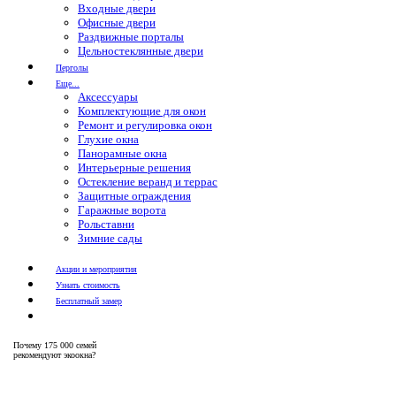
Входные двери
Офисные двери
Раздвижные порталы
Цельностеклянные двери
Перголы
Еще...
Аксессуары
Комплектующие для окон
Ремонт и регулировка окон
Глухие окна
Панорамные окна
Интерьерные решения
Остекление веранд и террас
Защитные ограждения
Гаражные ворота
Рольставни
Зимние сады
Акции и мероприятия
Узнать стоимость
Бесплатный замер
Почему
175 000 семей
рекомендуют экоокна?