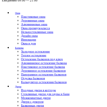
Ежедневно 09:00 — 21:00
Окна
Пластиковые окна
Деревянные окна
Алюминиевые окна
Окна премиум-класса
Цельностеклянные окна
Дизайн окна
Инновации
Окна в дом
Балконы
Холодное остекление
Теплое остекление
Остекление балконов под ключ
Алюминиевое остекление балкона
Пластиковое остекление балкона
Деревянное остекление балконов
Панорамное остекление балконов
Отделка балконов
Калькулятор остекления балконов
Двери
Входные двери в коттедж
Стеклянные двери для сауны и бани
Межкомнатные двери
Двери с декором
Балконные двери