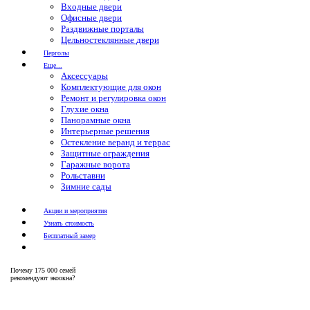
Входные двери
Офисные двери
Раздвижные порталы
Цельностеклянные двери
Перголы
Еще...
Аксессуары
Комплектующие для окон
Ремонт и регулировка окон
Глухие окна
Панорамные окна
Интерьерные решения
Остекление веранд и террас
Защитные ограждения
Гаражные ворота
Рольставни
Зимние сады
Акции и мероприятия
Узнать стоимость
Бесплатный замер
Почему
175 000 семей
рекомендуют экоокна?