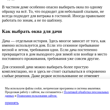
В частном доме особенно опасно выбирать окна по одному
образцу на всё. То, что подходит для небольшой спальни, не
всегда подходит для витража в гостиной. Иногда правильнее
работать по зонам, а не по шаблону.
Как выбрать окна для дачи
Дача — отдельная история. Здесь многое зависит от того, как
именно используется дом. Если это сезонное пребывание
весной и летом, требования одни. Если дача постепенно
превращается в дом выходного дня зимой или вообще в место
постоянного проживания, требования уже совсем другие.
Для сезонной дачи можно выбирать более простую
комплектацию, но и здесь не стоит скатываться в откровенно
слабые решения. Даже редкое использование не отменяет
проблем с влагой, сквозняками, перекосом створок и
неудобством проветривания.
Мы используем файлы cookie, метрические программы и системы аналитики.
Продолжая работу с сайтом, вы соглашаетесь с
Политикой обработки персональных
Если дача используется круглый год, подход должен быть
данных
и
Правилами пользования сайтом.
почти таким же серьёзным, как для постоянного дома. Иначе
зимой быстро выясняется, что экономия на окнах даёт
принять
слишком дорогой холод.