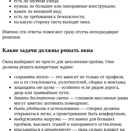
есть ли шумная улица;
нужны ли большие или панорамные конструкции;
важен ли внешний вид;
есть ли требования к безопасности;
на какую сторону света выходят окна.
Именно эти ответы помогают сразу отсечь неподходящие
решения.
Какие задачи должны решать окна
Окна выбирают не просто для заполнения проёма. Они
должны решать конкретные задачи:
сохранять тепло
— это зависит не только от профиля,
но и от стеклопакета, уплотнителей, сборки и монтажа;
защищать от шума
— особенно если рядом дорога,
двор или трамвайные пути;
давать достаточно света
— слишком массивные рамы
могут заметно затемнять помещение;
быть удобными в использовании
— створки должны
открываться легко, а проветривание быть комфортным;
выдерживать нагрузки
— это важно для больших
проёмов, высоких этажей и панорамного остекления;
вписываться в архитектуру
— окна сильно влияют на