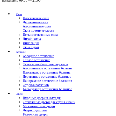
Ежедневно 09:00 — 21:00
Окна
Пластиковые окна
Деревянные окна
Алюминиевые окна
Окна премиум-класса
Цельностеклянные окна
Дизайн окна
Инновации
Окна в дом
Балконы
Холодное остекление
Теплое остекление
Остекление балконов под ключ
Алюминиевое остекление балкона
Пластиковое остекление балкона
Деревянное остекление балконов
Панорамное остекление балконов
Отделка балконов
Калькулятор остекления балконов
Двери
Входные двери в коттедж
Стеклянные двери для сауны и бани
Межкомнатные двери
Двери с декором
Балконные двери