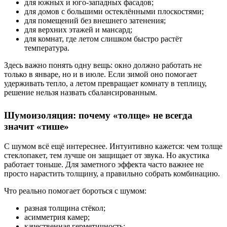
для южных и юго-западных фасадов;
для домов с большими остеклёнными плоскостями;
для помещений без внешнего затенения;
для верхних этажей и мансард;
для комнат, где летом слишком быстро растёт
температура.
Здесь важно понять одну вещь: окно должно работать не
только в январе, но и в июле. Если зимой оно помогает
удерживать тепло, а летом превращает комнату в теплицу,
решение нельзя назвать сбалансированным.
Шумоизоляция: почему «толще» не всегда
значит «тише»
С шумом всё ещё интереснее. Интуитивно кажется: чем толще
стеклопакет, тем лучше он защищает от звука. Но акустика
работает тоньше. Для заметного эффекта часто важнее не
просто нарастить толщину, а правильно собрать комбинацию.
Что реально помогает бороться с шумом:
разная толщина стёкол;
асимметрия камер;
качественная герметичность;