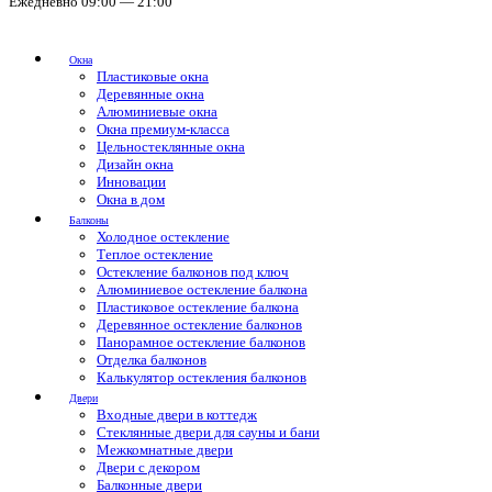
Ежедневно 09:00 — 21:00
Окна
Пластиковые окна
Деревянные окна
Алюминиевые окна
Окна премиум-класса
Цельностеклянные окна
Дизайн окна
Инновации
Окна в дом
Балконы
Холодное остекление
Теплое остекление
Остекление балконов под ключ
Алюминиевое остекление балкона
Пластиковое остекление балкона
Деревянное остекление балконов
Панорамное остекление балконов
Отделка балконов
Калькулятор остекления балконов
Двери
Входные двери в коттедж
Стеклянные двери для сауны и бани
Межкомнатные двери
Двери с декором
Балконные двери