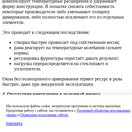
компенсирует температурные расширения и удерживает
форму конструкции. В попытке снизить себестоимость
некоторые производители либо уменьшают толщину
армирования, либо полностью исключают его из отдельных
элементов.
Это приводит к следующим последствиям:
створка быстрее провисает под собственным весом;
рама реагирует на температурные колебания сильнее
нормы;
регулировка фурнитуры перестаёт давать результат;
нагрузка перераспределяется на стеклопакет и
уплотнители.
Окна без полноценного армирования теряют ресурс в разы
быстрее, даже при аккуратной эксплуатации.
4. Отсутствие вентиляции в холодный период
Зимой многие сознательно избегают проветривания, опасаясь
Мы используем файлы cookie, метрические программы и системы аналитики.
теплопотерь. В результате внутри помещения накапливается
Продолжая работу с сайтом, вы соглашаетесь с
Политикой обработки персональных
избыточная влажность, которая напрямую влияет на
данных
и
Правилами пользования сайтом.
долговечность окна.
принять
Нарушение воздухообмена приводит к: