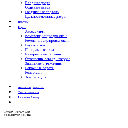
Входные двери
Офисные двери
Раздвижные порталы
Цельностеклянные двери
Перголы
Еще...
Аксессуары
Комплектующие для окон
Ремонт и регулировка окон
Глухие окна
Панорамные окна
Интерьерные решения
Остекление веранд и террас
Защитные ограждения
Гаражные ворота
Рольставни
Зимние сады
Акции и мероприятия
Узнать стоимость
Бесплатный замер
Почему
175 000 семей
рекомендуют экоокна?