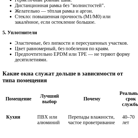
Дистанционная рамка без "волнистостей".
Желательно — тёплая рамка и аргон.
Стекло: повышенная прочность (М1/М0) или
закалённое, если остекление большое.
5. Уплотнители
Эластичные, без липкости и пересушенных участков.
Цвет равномерный, без побеления по краям.
Предпочтительно EPDM или TPE — не теряют форму
десятилетиями.
Какие окна служат дольше в зависимости от
типа помещения
Реальн
Лучший
Помещение
Почему
срок
выбор
служб
Кухня
ПВХ или
Перепады влажности,
40–70
алюминий
частое проветривание
лет