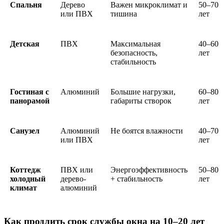
Спальня
Дерево
Важен микроклимат и
50–70
или ПВХ
тишина
лет
Детская
ПВХ
Максимальная
40–60
безопасность,
лет
стабильность
Гостиная с
Алюминий
Большие нагрузки,
60–80
панорамой
габариты створок
лет
Санузел
Алюминий
Не боятся влажности
40–70
или ПВХ
лет
Коттедж
ПВХ или
Энергоэффективность
50–80
холодный
дерево-
+ стабильность
лет
климат
алюминий
Как продлить срок службы окна на 10–20 лет