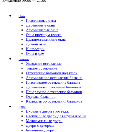
Ежедневно 09:00 — 21:00
Окна
Пластиковые окна
Деревянные окна
Алюминиевые окна
Окна премиум-класса
Цельностеклянные окна
Дизайн окна
Инновации
Окна в дом
Балконы
Холодное остекление
Теплое остекление
Остекление балконов под ключ
Алюминиевое остекление балкона
Пластиковое остекление балкона
Деревянное остекление балконов
Панорамное остекление балконов
Отделка балконов
Калькулятор остекления балконов
Двери
Входные двери в коттедж
Стеклянные двери для сауны и бани
Межкомнатные двери
Двери с декором
Балконные двери