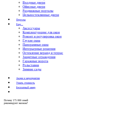
Входные двери
Офисные двери
Раздвижные порталы
Цельностеклянные двери
Перголы
Еще...
Аксессуары
Комплектующие для окон
Ремонт и регулировка окон
Глухие окна
Панорамные окна
Интерьерные решения
Остекление веранд и террас
Защитные ограждения
Гаражные ворота
Рольставни
Зимние сады
Акции и мероприятия
Узнать стоимость
Бесплатный замер
Почему
175 000 семей
рекомендуют экоокна?