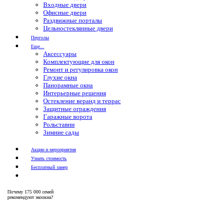
Входные двери
Офисные двери
Раздвижные порталы
Цельностеклянные двери
Перголы
Еще...
Аксессуары
Комплектующие для окон
Ремонт и регулировка окон
Глухие окна
Панорамные окна
Интерьерные решения
Остекление веранд и террас
Защитные ограждения
Гаражные ворота
Рольставни
Зимние сады
Акции и мероприятия
Узнать стоимость
Бесплатный замер
Почему
175 000 семей
рекомендуют экоокна?