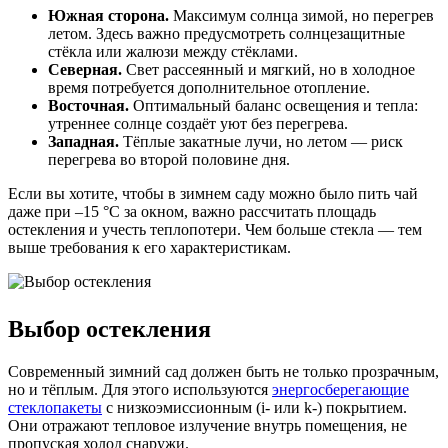
Южная сторона.
Максимум солнца зимой, но перегрев
летом. Здесь важно предусмотреть солнцезащитные
стёкла или жалюзи между стёклами.
Северная.
Свет рассеянный и мягкий, но в холодное
время потребуется дополнительное отопление.
Восточная.
Оптимальный баланс освещения и тепла:
утреннее солнце создаёт уют без перегрева.
Западная.
Тёплые закатные лучи, но летом — риск
перегрева во второй половине дня.
Если вы хотите, чтобы в зимнем саду можно было пить чай
даже при –15 °C за окном, важно рассчитать площадь
остекления и учесть теплопотери. Чем больше стекла — тем
выше требования к его характеристикам.
Выбор остекления
Современный зимний сад должен быть не только прозрачным,
но и тёплым. Для этого используются
энергосберегающие
стеклопакеты
с низкоэмиссионным (i- или k-) покрытием.
Они отражают тепловое излучение внутрь помещения, не
пропуская холод снаружи.