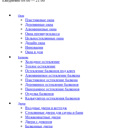
Ежедневно 09:00 — 21:00
Окна
Пластиковые окна
Деревянные окна
Алюминиевые окна
Окна премиум-класса
Цельностеклянные окна
Дизайн окна
Инновации
Окна в дом
Балконы
Холодное остекление
Теплое остекление
Остекление балконов под ключ
Алюминиевое остекление балкона
Пластиковое остекление балкона
Деревянное остекление балконов
Панорамное остекление балконов
Отделка балконов
Калькулятор остекления балконов
Двери
Входные двери в коттедж
Стеклянные двери для сауны и бани
Межкомнатные двери
Двери с декором
Балконные двери