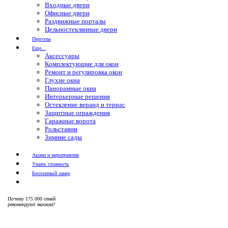
Входные двери
Офисные двери
Раздвижные порталы
Цельностеклянные двери
Перголы
Еще...
Аксессуары
Комплектующие для окон
Ремонт и регулировка окон
Глухие окна
Панорамные окна
Интерьерные решения
Остекление веранд и террас
Защитные ограждения
Гаражные ворота
Рольставни
Зимние сады
Акции и мероприятия
Узнать стоимость
Бесплатный замер
Почему
175 000 семей
рекомендуют экоокна?