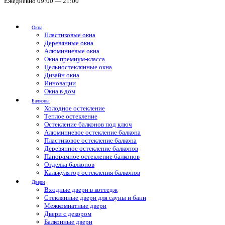
Ежедневно 09:00 — 21:00
Окна
Пластиковые окна
Деревянные окна
Алюминиевые окна
Окна премиум-класса
Цельностеклянные окна
Дизайн окна
Инновации
Окна в дом
Балконы
Холодное остекление
Теплое остекление
Остекление балконов под ключ
Алюминиевое остекление балкона
Пластиковое остекление балкона
Деревянное остекление балконов
Панорамное остекление балконов
Отделка балконов
Калькулятор остекления балконов
Двери
Входные двери в коттедж
Стеклянные двери для сауны и бани
Межкомнатные двери
Двери с декором
Балконные двери