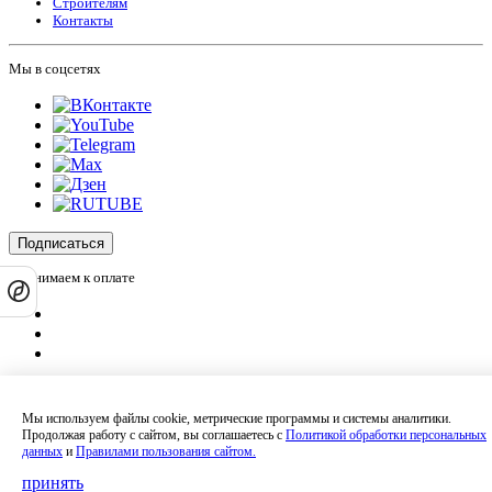
Строителям
Контакты
Мы в соцсетях
Подписаться
Принимаем к оплате
Оплатить заказ
Оставляя на сайте свои контактные данные, Вы даете согласие на обработку
Мы используем файлы cookie, метрические программы и системы аналитики.
своих персональных данных в соответствии с
политикой
Продолжая работу с сайтом, вы соглашаетесь с
Политикой обработки персональных
конфиденциальности
.
данных
и
Правилами пользования сайтом.
Сайт не является публичной офертой и носит информационный характер.
Политика обработки персональных данных
,
Согласие на обработку
принять