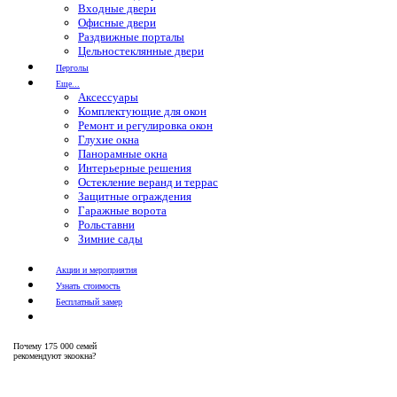
Входные двери
Офисные двери
Раздвижные порталы
Цельностеклянные двери
Перголы
Еще...
Аксессуары
Комплектующие для окон
Ремонт и регулировка окон
Глухие окна
Панорамные окна
Интерьерные решения
Остекление веранд и террас
Защитные ограждения
Гаражные ворота
Рольставни
Зимние сады
Акции и мероприятия
Узнать стоимость
Бесплатный замер
Почему
175 000 семей
рекомендуют экоокна?