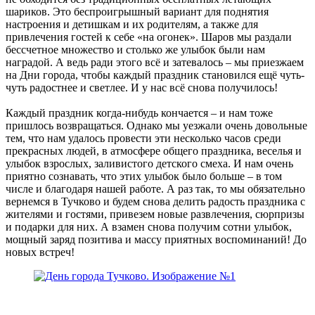
шариков. Это беспроигрышный вариант для поднятия
настроения и детишкам и их родителям, а также для
привлечения гостей к себе «на огонек». Шаров мы раздали
бессчетное множество и столько же улыбок были нам
наградой. А ведь ради этого всё и затевалось – мы приезжаем
на Дни города, чтобы каждый праздник становился ещё чуть-
чуть радостнее и светлее. И у нас всё снова получилось!
Каждый праздник когда-нибудь кончается – и нам тоже
пришлось возвращаться. Однако мы уезжали очень довольные
тем, что нам удалось провести эти несколько часов среди
прекрасных людей, в атмосфере общего праздника, веселья и
улыбок взрослых, заливистого детского смеха. И нам очень
приятно сознавать, что этих улыбок было больше – в том
числе и благодаря нашей работе. А раз так, то мы обязательно
вернемся в Тучково и будем снова делить радость праздника с
жителями и гостями, привезем новые развлечения, сюрпризы
и подарки для них. А взамен снова получим сотни улыбок,
мощный заряд позитива и массу приятных воспоминаний! До
новых встреч!