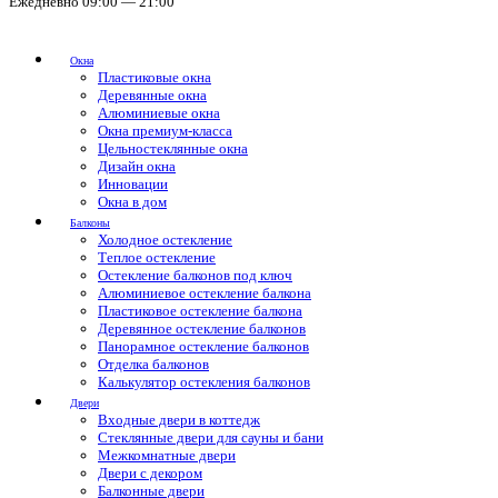
Ежедневно 09:00 — 21:00
Окна
Пластиковые окна
Деревянные окна
Алюминиевые окна
Окна премиум-класса
Цельностеклянные окна
Дизайн окна
Инновации
Окна в дом
Балконы
Холодное остекление
Теплое остекление
Остекление балконов под ключ
Алюминиевое остекление балкона
Пластиковое остекление балкона
Деревянное остекление балконов
Панорамное остекление балконов
Отделка балконов
Калькулятор остекления балконов
Двери
Входные двери в коттедж
Стеклянные двери для сауны и бани
Межкомнатные двери
Двери с декором
Балконные двери