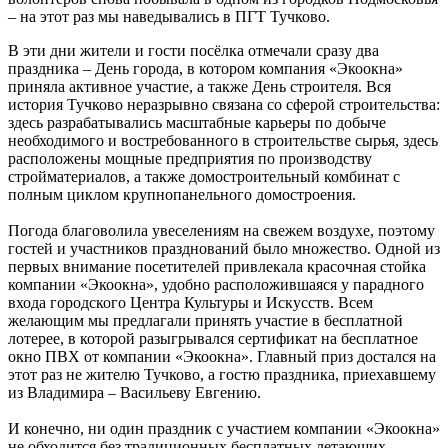
– на этот раз мы наведывались в ПГТ Тучково.
В эти дни жители и гости посёлка отмечали сразу два
праздника – День города, в котором компания «Экоокна»
приняла активное участие, а также День строителя. Вся
история Тучково неразрывно связана со сферой строительства:
здесь разрабатывались масштабные карьеры по добыче
необходимого и востребованного в строительстве сырья, здесь
расположены мощные предприятия по производству
стройматериалов, а также домостроительный комбинат с
полным циклом крупнопанельного домостроения.
Погода благоволила увеселениям на свежем воздухе, поэтому
гостей и участников празднований было множество. Одной из
первых внимание посетителей привлекала красочная стойка
компании «Экоокна», удобно расположившаяся у парадного
входа городского Центра Культуры и Искусств. Всем
желающим мы предлагали принять участие в бесплатной
лотерее, в которой разыгрывался сертификат на бесплатное
окно ПВХ от компании «Экоокна». Главный приз достался на
этот раз не жителю Тучково, а гостю праздника, приехавшему
из Владимира – Васильеву Евгению.
И конечно, ни один праздник с участием компании «Экоокна»
не обходится без традиционных бесплатных летающих