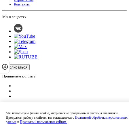
Контакты
Мы в соцсетях
Подписаться
Принимаем к оплате
Оплатить заказ
Оставляя на сайте свои контактные данные, Вы даете согласие на обработку
Мы используем файлы cookie, метрические программы и системы аналитики.
своих персональных данных в соответствии с
политикой
Продолжая работу с сайтом, вы соглашаетесь с
Политикой обработки персональных
конфиденциальности
.
данных
и
Правилами пользования сайтом.
Сайт не является публичной офертой и носит информационный характер.