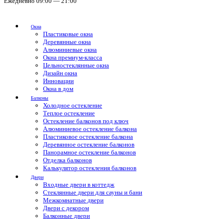
Ежедневно 09:00 — 21:00
Окна
Пластиковые окна
Деревянные окна
Алюминиевые окна
Окна премиум-класса
Цельностеклянные окна
Дизайн окна
Инновации
Окна в дом
Балконы
Холодное остекление
Теплое остекление
Остекление балконов под ключ
Алюминиевое остекление балкона
Пластиковое остекление балкона
Деревянное остекление балконов
Панорамное остекление балконов
Отделка балконов
Калькулятор остекления балконов
Двери
Входные двери в коттедж
Стеклянные двери для сауны и бани
Межкомнатные двери
Двери с декором
Балконные двери