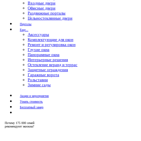
Входные двери
Офисные двери
Раздвижные порталы
Цельностеклянные двери
Перголы
Еще...
Аксессуары
Комплектующие для окон
Ремонт и регулировка окон
Глухие окна
Панорамные окна
Интерьерные решения
Остекление веранд и террас
Защитные ограждения
Гаражные ворота
Рольставни
Зимние сады
Акции и мероприятия
Узнать стоимость
Бесплатный замер
Почему
175 000 семей
рекомендуют экоокна?