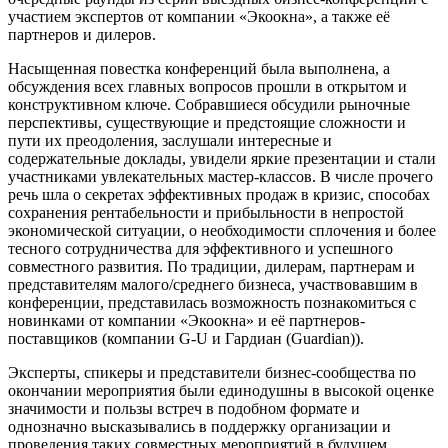
участием экспертов от компании «Экоокна», а также её
партнеров и дилеров.
Насыщенная повестка конференций была выполнена, а
обсуждения всех главных вопросов прошли в открытом и
конструктивном ключе. Собравшиеся обсудили рыночные
перспективы, существующие и предстоящие сложности и
пути их преодоления, заслушали интересные и
содержательные доклады, увидели яркие презентации и стали
участниками увлекательных мастер-классов. В числе прочего
речь шла о секретах эффективных продаж в кризис, способах
сохранения рентабельности и прибыльности в непростой
экономической ситуации, о необходимости сплочения и более
тесного сотрудничества для эффективного и успешного
совместного развития. По традиции, дилерам, партнерам и
представителям малого/среднего бизнеса, участвовавшим в
конференции, представилась возможность познакомиться с
новинками от компании «Экоокна» и её партнеров-
поставщиков (компании G-U и Гардиан (Guardian)).
Эксперты, спикеры и представители бизнес-сообщества по
окончании мероприятия были единодушны в высокой оценке
значимости и пользы встреч в подобном формате и
однозначно высказывались в поддержку организации и
проведения таких совместных мероприятий в будущем.