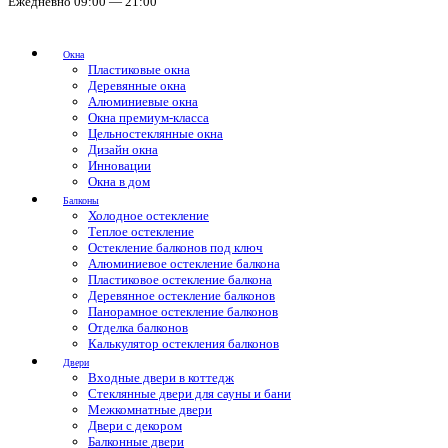
Ежедневно 09:00 — 21:00
Окна
Пластиковые окна
Деревянные окна
Алюминиевые окна
Окна премиум-класса
Цельностеклянные окна
Дизайн окна
Инновации
Окна в дом
Балконы
Холодное остекление
Теплое остекление
Остекление балконов под ключ
Алюминиевое остекление балкона
Пластиковое остекление балкона
Деревянное остекление балконов
Панорамное остекление балконов
Отделка балконов
Калькулятор остекления балконов
Двери
Входные двери в коттедж
Стеклянные двери для сауны и бани
Межкомнатные двери
Двери с декором
Балконные двери