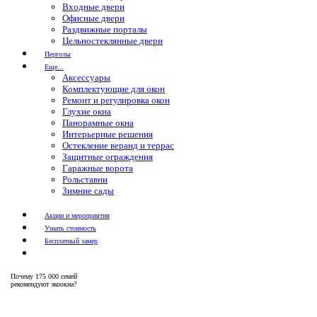
Входные двери
Офисные двери
Раздвижные порталы
Цельностеклянные двери
Перголы
Еще...
Аксессуары
Комплектующие для окон
Ремонт и регулировка окон
Глухие окна
Панорамные окна
Интерьерные решения
Остекление веранд и террас
Защитные ограждения
Гаражные ворота
Рольставни
Зимние сады
Акции и мероприятия
Узнать стоимость
Бесплатный замер
Почему
175 000 семей
рекомендуют экоокна?