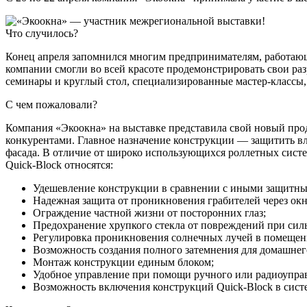
Что случилось?
Конец апреля запомнился многим предпринимателям, работающ
компании смогли во всей красоте продемонстрировать свои ра
семинары и круглый стол, специализированные мастер-классы,
С чем пожаловали?
Компания «Экоокна» на выставке представила свой новый прод
конкурентами. Главное назначение конструкции — защитить вл
фасада. В отличие от широко использующихся роллетных сист
Quick-Block относятся:
Удешевление конструкции в сравнении с иными защитны
Надежная защита от проникновения грабителей через окн
Ограждение частной жизни от посторонних глаз;
Предохранение хрупкого стекла от повреждений при силь
Регулировка проникновения солнечных лучей в помещен
Возможность создания полного затемнения для домашнего
Монтаж конструкции единым блоком;
Удобное управление при помощи ручного или радиоупра
Возможность включения конструкций Quick-Block в сис