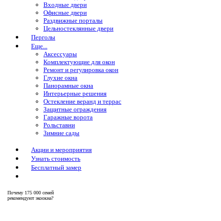
Входные двери
Офисные двери
Раздвижные порталы
Цельностеклянные двери
Перголы
Еще...
Аксессуары
Комплектующие для окон
Ремонт и регулировка окон
Глухие окна
Панорамные окна
Интерьерные решения
Остекление веранд и террас
Защитные ограждения
Гаражные ворота
Рольставни
Зимние сады
Акции и мероприятия
Узнать стоимость
Бесплатный замер
Почему
175 000 семей
рекомендуют экоокна?