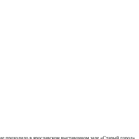
е проходило в ярославском выставочном зале «Старый город».