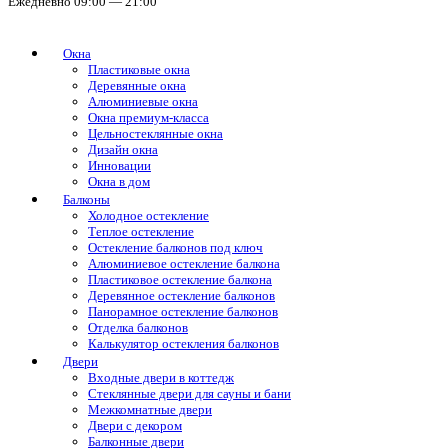
Ежедневно 09:00 — 21:00
Окна
Пластиковые окна
Деревянные окна
Алюминиевые окна
Окна премиум-класса
Цельностеклянные окна
Дизайн окна
Инновации
Окна в дом
Балконы
Холодное остекление
Теплое остекление
Остекление балконов под ключ
Алюминиевое остекление балкона
Пластиковое остекление балкона
Деревянное остекление балконов
Панорамное остекление балконов
Отделка балконов
Калькулятор остекления балконов
Двери
Входные двери в коттедж
Стеклянные двери для сауны и бани
Межкомнатные двери
Двери с декором
Балконные двери