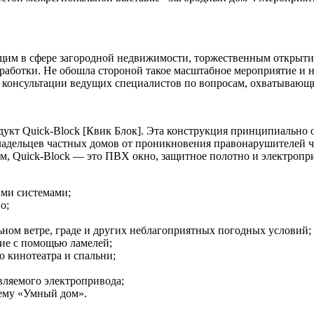
им в сфере загородной недвижимости, торжественным открытие
зработки. Не обошла стороной такое масштабное мероприятие и 
 консультации ведущих специалистов по вопросам, охватывающи
укт Quick-Block [Квик Блок]. Эта конструкция принципиально от
адельцев частных домов от проникновения правонарушителей че
ем, Quick-Block — это ПВХ окно, защитное полотно и электроп
ми системами;
о;
ном ветре, граде и других неблагоприятных погодных условий;
ие с помощью ламелей;
 кинотеатра и спальни;
вляемого электропривода;
тему «Умный дом».