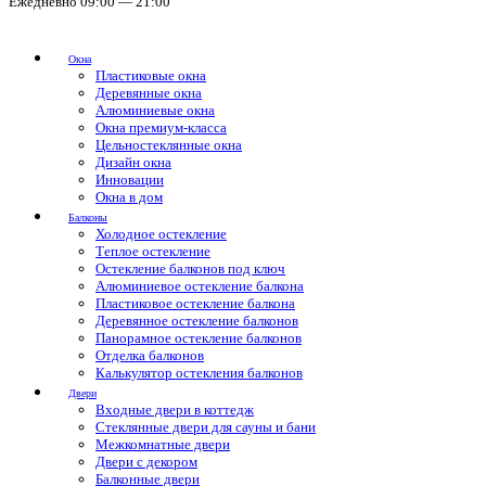
Ежедневно 09:00 — 21:00
Окна
Пластиковые окна
Деревянные окна
Алюминиевые окна
Окна премиум-класса
Цельностеклянные окна
Дизайн окна
Инновации
Окна в дом
Балконы
Холодное остекление
Теплое остекление
Остекление балконов под ключ
Алюминиевое остекление балкона
Пластиковое остекление балкона
Деревянное остекление балконов
Панорамное остекление балконов
Отделка балконов
Калькулятор остекления балконов
Двери
Входные двери в коттедж
Стеклянные двери для сауны и бани
Межкомнатные двери
Двери с декором
Балконные двери