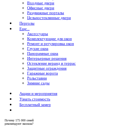
Входные двери
Офисные двери
Раздвижные порталы
Цельностеклянные двери
Перголы
Еще...
Аксессуары
Комплектующие для окон
Ремонт и регулировка окон
Глухие окна
Панорамные окна
Интерьерные решения
Остекление веранд и террас
Защитные ограждения
Гаражные ворота
Рольставни
Зимние сады
Акции и мероприятия
Узнать стоимость
Бесплатный замер
Почему
175 000 семей
рекомендуют экоокна?