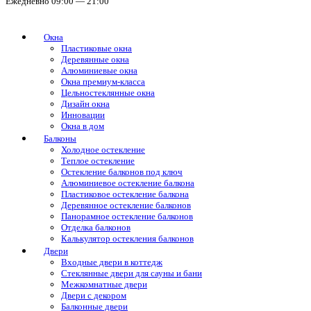
Ежедневно 09:00 — 21:00
Окна
Пластиковые окна
Деревянные окна
Алюминиевые окна
Окна премиум-класса
Цельностеклянные окна
Дизайн окна
Инновации
Окна в дом
Балконы
Холодное остекление
Теплое остекление
Остекление балконов под ключ
Алюминиевое остекление балкона
Пластиковое остекление балкона
Деревянное остекление балконов
Панорамное остекление балконов
Отделка балконов
Калькулятор остекления балконов
Двери
Входные двери в коттедж
Стеклянные двери для сауны и бани
Межкомнатные двери
Двери с декором
Балконные двери