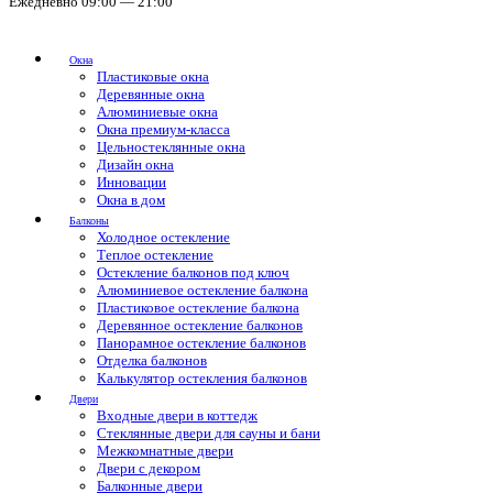
Ежедневно 09:00 — 21:00
Окна
Пластиковые окна
Деревянные окна
Алюминиевые окна
Окна премиум-класса
Цельностеклянные окна
Дизайн окна
Инновации
Окна в дом
Балконы
Холодное остекление
Теплое остекление
Остекление балконов под ключ
Алюминиевое остекление балкона
Пластиковое остекление балкона
Деревянное остекление балконов
Панорамное остекление балконов
Отделка балконов
Калькулятор остекления балконов
Двери
Входные двери в коттедж
Стеклянные двери для сауны и бани
Межкомнатные двери
Двери с декором
Балконные двери