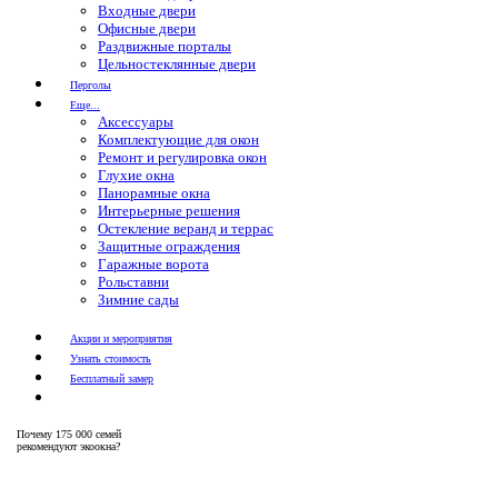
Входные двери
Офисные двери
Раздвижные порталы
Цельностеклянные двери
Перголы
Еще...
Аксессуары
Комплектующие для окон
Ремонт и регулировка окон
Глухие окна
Панорамные окна
Интерьерные решения
Остекление веранд и террас
Защитные ограждения
Гаражные ворота
Рольставни
Зимние сады
Акции и мероприятия
Узнать стоимость
Бесплатный замер
Почему
175 000 семей
рекомендуют экоокна?