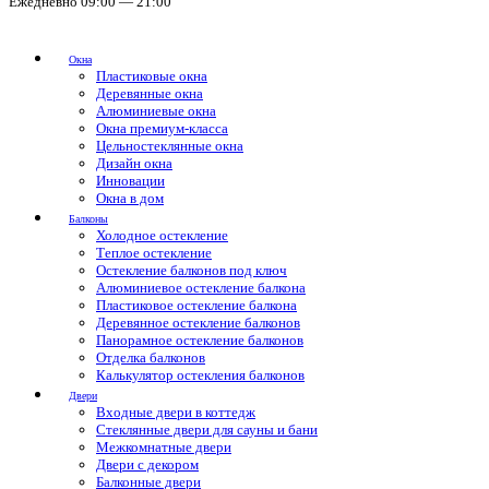
Ежедневно 09:00 — 21:00
Окна
Пластиковые окна
Деревянные окна
Алюминиевые окна
Окна премиум-класса
Цельностеклянные окна
Дизайн окна
Инновации
Окна в дом
Балконы
Холодное остекление
Теплое остекление
Остекление балконов под ключ
Алюминиевое остекление балкона
Пластиковое остекление балкона
Деревянное остекление балконов
Панорамное остекление балконов
Отделка балконов
Калькулятор остекления балконов
Двери
Входные двери в коттедж
Стеклянные двери для сауны и бани
Межкомнатные двери
Двери с декором
Балконные двери