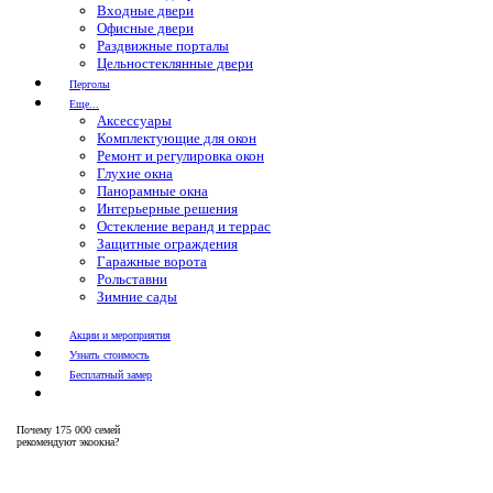
Входные двери
Офисные двери
Раздвижные порталы
Цельностеклянные двери
Перголы
Еще...
Аксессуары
Комплектующие для окон
Ремонт и регулировка окон
Глухие окна
Панорамные окна
Интерьерные решения
Остекление веранд и террас
Защитные ограждения
Гаражные ворота
Рольставни
Зимние сады
Акции и мероприятия
Узнать стоимость
Бесплатный замер
Почему
175 000 семей
рекомендуют экоокна?