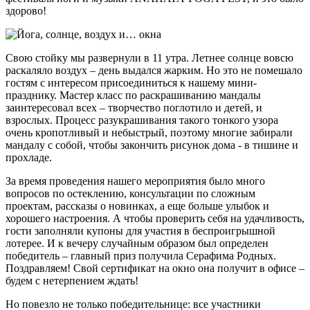
здорово!
Свою стойку мы развернули в 11 утра. Летнее солнце вовсю
раскаляло воздух – день выдался жарким. Но это не помешало
гостям с интересом присоединиться к нашему мини-
празднику. Мастер класс по раскрашиванию мандалы
заинтересовал всех – творчество поглотило и детей, и
взрослых. Процесс разукрашивания такого тонкого узора
очень кропотливый и небыстрый, поэтому многие забирали
мандалу с собой, чтобы закончить рисунок дома - в тишине и
прохладе.
За время проведения нашего мероприятия было много
вопросов по остеклению, консультации по сложным
проектам, рассказы о новинках, а еще больше улыбок и
хорошего настроения. А чтобы проверить себя на удачливость,
гости заполняли купоны для участия в беспроигрышной
лотерее. И к вечеру случайным образом был определен
победитель – главный приз получила Серафима Родных.
Поздравляем! Свой сертификат на окно она получит в офисе –
будем с нетерпением ждать!
Но повезло не только победительнице: все участники