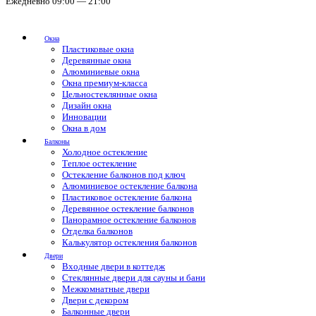
Ежедневно 09:00 — 21:00
Окна
Пластиковые окна
Деревянные окна
Алюминиевые окна
Окна премиум-класса
Цельностеклянные окна
Дизайн окна
Инновации
Окна в дом
Балконы
Холодное остекление
Теплое остекление
Остекление балконов под ключ
Алюминиевое остекление балкона
Пластиковое остекление балкона
Деревянное остекление балконов
Панорамное остекление балконов
Отделка балконов
Калькулятор остекления балконов
Двери
Входные двери в коттедж
Стеклянные двери для сауны и бани
Межкомнатные двери
Двери с декором
Балконные двери