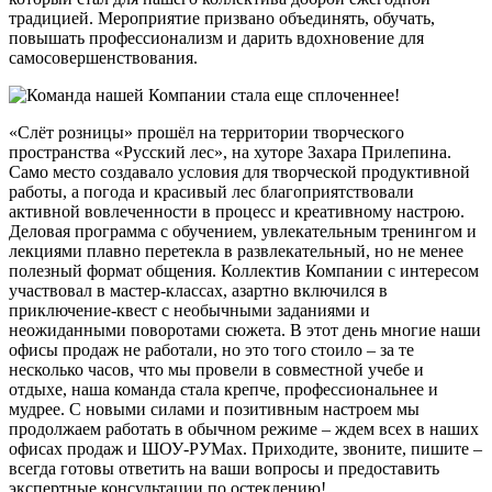
традицией. Мероприятие призвано объединять, обучать,
повышать профессионализм и дарить вдохновение для
самосовершенствования.
«Слёт розницы» прошёл на территории творческого
пространства «Русский лес», на хуторе Захара Прилепина.
Само место создавало условия для творческой продуктивной
работы, а погода и красивый лес благоприятствовали
активной вовлеченности в процесс и креативному настрою.
Деловая программа с обучением, увлекательным тренингом и
лекциями плавно перетекла в развлекательный, но не менее
полезный формат общения. Коллектив Компании с интересом
участвовал в мастер-классах, азартно включился в
приключение-квест с необычными заданиями и
неожиданными поворотами сюжета. В этот день многие наши
офисы продаж не работали, но это того стоило – за те
несколько часов, что мы провели в совместной учебе и
отдыхе, наша команда стала крепче, профессиональнее и
мудрее. С новыми силами и позитивным настроем мы
продолжаем работать в обычном режиме – ждем всех в наших
офисах продаж и ШОУ-РУМах. Приходите, звоните, пишите –
всегда готовы ответить на ваши вопросы и предоставить
экспертные консультации по остеклению!