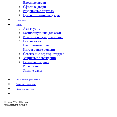
Входные двери
Офисные двери
Раздвижные порталы
Цельностеклянные двери
Перголы
Еще...
Аксессуары
Комплектующие для окон
Ремонт и регулировка окон
Глухие окна
Панорамные окна
Интерьерные решения
Остекление веранд и террас
Защитные ограждения
Гаражные ворота
Рольставни
Зимние сады
Акции и мероприятия
Узнать стоимость
Бесплатный замер
Почему
175 000 семей
рекомендуют экоокна?