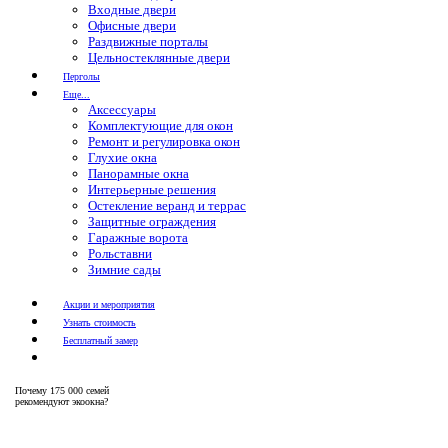
Входные двери
Офисные двери
Раздвижные порталы
Цельностеклянные двери
Перголы
Еще...
Аксессуары
Комплектующие для окон
Ремонт и регулировка окон
Глухие окна
Панорамные окна
Интерьерные решения
Остекление веранд и террас
Защитные ограждения
Гаражные ворота
Рольставни
Зимние сады
Акции и мероприятия
Узнать стоимость
Бесплатный замер
Почему
175 000 семей
рекомендуют экоокна?