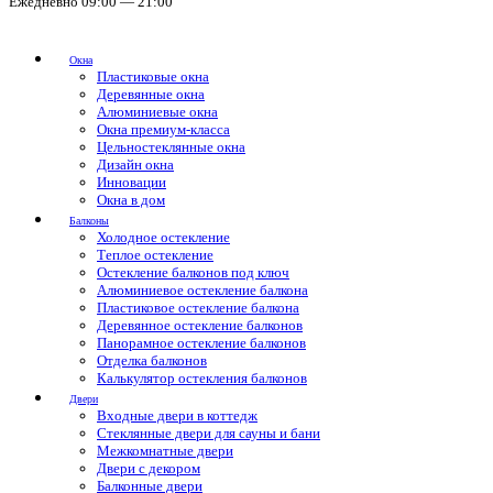
Ежедневно 09:00 — 21:00
Окна
Пластиковые окна
Деревянные окна
Алюминиевые окна
Окна премиум-класса
Цельностеклянные окна
Дизайн окна
Инновации
Окна в дом
Балконы
Холодное остекление
Теплое остекление
Остекление балконов под ключ
Алюминиевое остекление балкона
Пластиковое остекление балкона
Деревянное остекление балконов
Панорамное остекление балконов
Отделка балконов
Калькулятор остекления балконов
Двери
Входные двери в коттедж
Стеклянные двери для сауны и бани
Межкомнатные двери
Двери с декором
Балконные двери