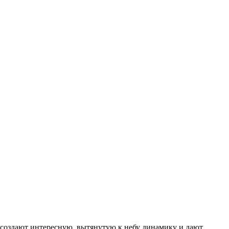
 создают интересную, вытянутую к небу динамику и дают