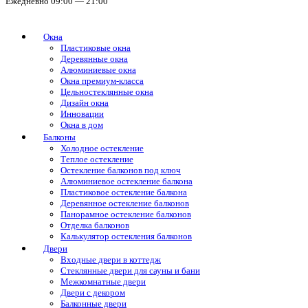
Ежедневно 09:00 — 21:00
Окна
Пластиковые окна
Деревянные окна
Алюминиевые окна
Окна премиум-класса
Цельностеклянные окна
Дизайн окна
Инновации
Окна в дом
Балконы
Холодное остекление
Теплое остекление
Остекление балконов под ключ
Алюминиевое остекление балкона
Пластиковое остекление балкона
Деревянное остекление балконов
Панорамное остекление балконов
Отделка балконов
Калькулятор остекления балконов
Двери
Входные двери в коттедж
Стеклянные двери для сауны и бани
Межкомнатные двери
Двери с декором
Балконные двери