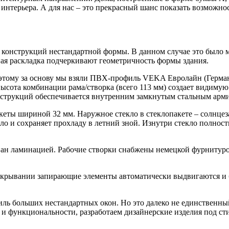
интерьера. А для нас – это прекрасный шанс показать возможно
конструкций нестандартной формы. В данном случае это было м
ая раскладка подчеркивают геометричность формы здания.
оэтому за основу мы взяли ПВХ-профиль VEKA Евролайн (Герман
ота комбинации рама/створка (всего 113 мм) создает видимую л
онструкций обеспечивается внутренним замкнутым стальным арм
еты шириной 32 мм. Наружное стекло в стеклопакете – солнцезащ
о и сохраняет прохладу в летний зной. Изнутри стекло полность
рован ламинацией. Рабочие створки снабжены немецкой фурнит
акрывании запирающие элементы автоматически выдвигаются и б
тиль больших нестандартных окон. Но это далеко не единственн
и функциональности, разработаем дизайнерские изделия под сти