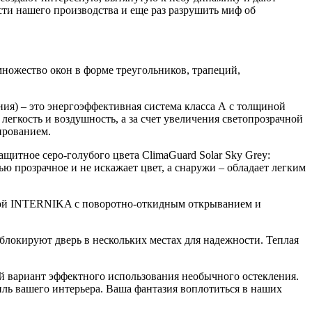
сти нашего производства и еще раз разрушить миф об
ножество окон в форме треугольников, трапеций,
ия) – это энергоэффективная система класса А с толщиной
егкость и воздушность, а за счет увеличения светопрозрачной
ированием.
итное серо-голубого цвета ClimaGuard Solar Sky Grey:
ю прозрачное и не искажает цвет, а снаружи – обладает легким
урой INTERNIKA с поворотно-откидным открыванием и
локируют дверь в нескольких местах для надежности. Теплая
ый вариант эффектного использования необычного остекления.
ль вашего интерьера. Ваша фантазия воплотиться в наших