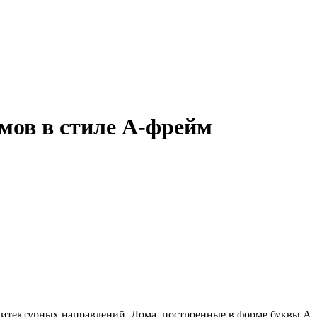
мов в стиле А-фрейм
хитектурных направлений. Дома, построенные в форме буквы А,