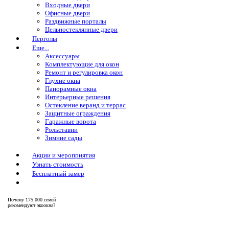
Входные двери
Офисные двери
Раздвижные порталы
Цельностеклянные двери
Перголы
Еще...
Аксессуары
Комплектующие для окон
Ремонт и регулировка окон
Глухие окна
Панорамные окна
Интерьерные решения
Остекление веранд и террас
Защитные ограждения
Гаражные ворота
Рольставни
Зимние сады
Акции и мероприятия
Узнать стоимость
Бесплатный замер
Почему
175 000 семей
рекомендуют экоокна?