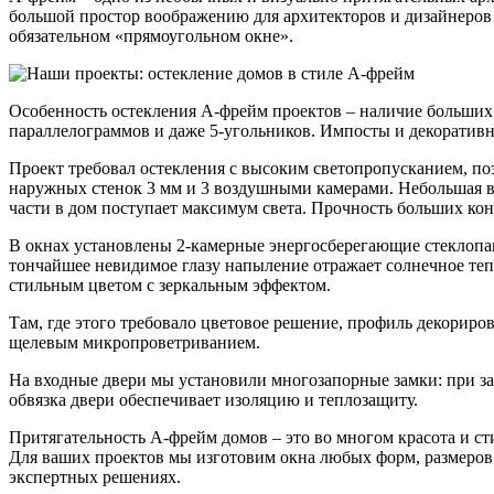
большой простор воображению для архитекторов и дизайнеров 
обязательном «прямоугольном окне».
Особенность остекления А-фрейм проектов – наличие больших 
параллелограммов и даже 5-угольников. Импосты и декоративн
Проект требовал остекления с высоким светопропусканием, п
наружных стенок 3 мм и 3 воздушными камерами. Небольшая выс
части в дом поступает максимум света. Прочность больших к
В окнах установлены 2-камерные энергосберегающие стеклопак
тончайшее невидимое глазу напыление отражает солнечное тепл
стильным цветом с зеркальным эффектом.
Там, где этого требовало цветовое решение, профиль декори
щелевым микропроветриванием.
На входные двери мы установили многозапорные замки: при з
обвязка двери обеспечивает изоляцию и теплозащиту.
Притягательность А-фрейм домов – это во многом красота и с
Для ваших проектов мы изготовим окна любых форм, размеров 
экспертных решениях.