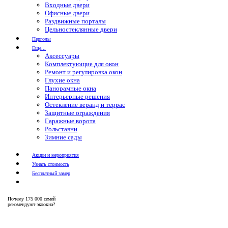
Входные двери
Офисные двери
Раздвижные порталы
Цельностеклянные двери
Перголы
Еще...
Аксессуары
Комплектующие для окон
Ремонт и регулировка окон
Глухие окна
Панорамные окна
Интерьерные решения
Остекление веранд и террас
Защитные ограждения
Гаражные ворота
Рольставни
Зимние сады
Акции и мероприятия
Узнать стоимость
Бесплатный замер
Почему
175 000 семей
рекомендуют экоокна?