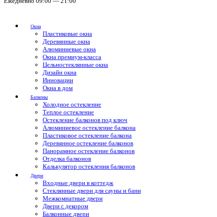
Ежедневно 09:00 — 21:00
Окна
Пластиковые окна
Деревянные окна
Алюминиевые окна
Окна премиум-класса
Цельностеклянные окна
Дизайн окна
Инновации
Окна в дом
Балконы
Холодное остекление
Теплое остекление
Остекление балконов под ключ
Алюминиевое остекление балкона
Пластиковое остекление балкона
Деревянное остекление балконов
Панорамное остекление балконов
Отделка балконов
Калькулятор остекления балконов
Двери
Входные двери в коттедж
Стеклянные двери для сауны и бани
Межкомнатные двери
Двери с декором
Балконные двери