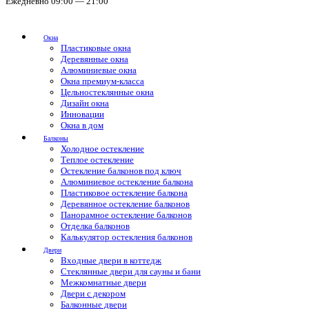
Ежедневно 09:00 — 21:00
Окна
Пластиковые окна
Деревянные окна
Алюминиевые окна
Окна премиум-класса
Цельностеклянные окна
Дизайн окна
Инновации
Окна в дом
Балконы
Холодное остекление
Теплое остекление
Остекление балконов под ключ
Алюминиевое остекление балкона
Пластиковое остекление балкона
Деревянное остекление балконов
Панорамное остекление балконов
Отделка балконов
Калькулятор остекления балконов
Двери
Входные двери в коттедж
Стеклянные двери для сауны и бани
Межкомнатные двери
Двери с декором
Балконные двери