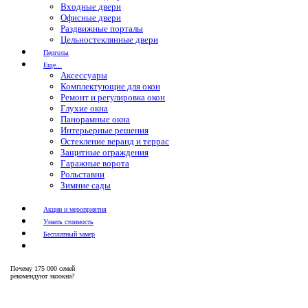
Входные двери
Офисные двери
Раздвижные порталы
Цельностеклянные двери
Перголы
Еще...
Аксессуары
Комплектующие для окон
Ремонт и регулировка окон
Глухие окна
Панорамные окна
Интерьерные решения
Остекление веранд и террас
Защитные ограждения
Гаражные ворота
Рольставни
Зимние сады
Акции и мероприятия
Узнать стоимость
Бесплатный замер
Почему
175 000 семей
рекомендуют экоокна?