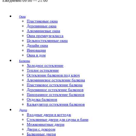
Ежедневно 09:00 — 21:00
Окна
Пластиковые окна
Деревянные окна
Алюминиевые окна
Окна премиум-класса
Цельностеклянные окна
Дизайн окна
Инновации
Окна в дом
Балконы
Холодное остекление
Теплое остекление
Остекление балконов под ключ
Алюминиевое остекление балкона
Пластиковое остекление балкона
Деревянное остекление балконов
Панорамное остекление балконов
Отделка балконов
Калькулятор остекления балконов
Двери
Входные двери в коттедж
Стеклянные двери для сауны и бани
Межкомнатные двери
Двери с декором
Балконные двери