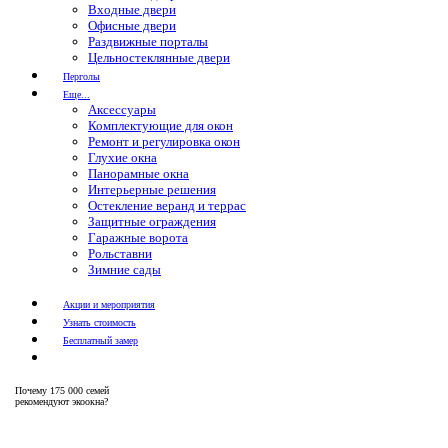
Входные двери
Офисные двери
Раздвижные порталы
Цельностеклянные двери
Перголы
Еще...
Аксессуары
Комплектующие для окон
Ремонт и регулировка окон
Глухие окна
Панорамные окна
Интерьерные решения
Остекление веранд и террас
Защитные ограждения
Гаражные ворота
Рольставни
Зимние сады
Акции и мероприятия
Узнать стоимость
Бесплатный замер
Почему
175 000 семей
рекомендуют экоокна?