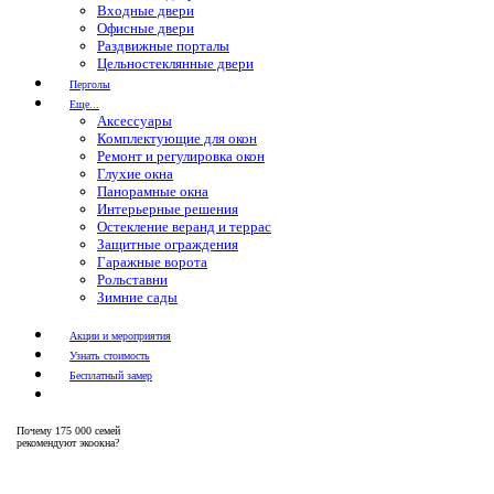
Входные двери
Офисные двери
Раздвижные порталы
Цельностеклянные двери
Перголы
Еще...
Аксессуары
Комплектующие для окон
Ремонт и регулировка окон
Глухие окна
Панорамные окна
Интерьерные решения
Остекление веранд и террас
Защитные ограждения
Гаражные ворота
Рольставни
Зимние сады
Акции и мероприятия
Узнать стоимость
Бесплатный замер
Почему
175 000 семей
рекомендуют экоокна?