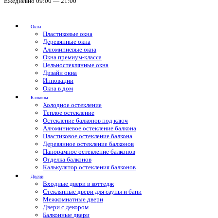
Ежедневно 09:00 — 21:00
Окна
Пластиковые окна
Деревянные окна
Алюминиевые окна
Окна премиум-класса
Цельностеклянные окна
Дизайн окна
Инновации
Окна в дом
Балконы
Холодное остекление
Теплое остекление
Остекление балконов под ключ
Алюминиевое остекление балкона
Пластиковое остекление балкона
Деревянное остекление балконов
Панорамное остекление балконов
Отделка балконов
Калькулятор остекления балконов
Двери
Входные двери в коттедж
Стеклянные двери для сауны и бани
Межкомнатные двери
Двери с декором
Балконные двери