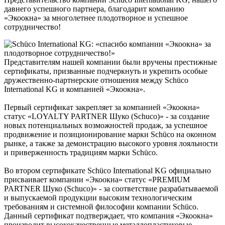
давнего успешного партнера, благодарит компанию
«Экоокна» за многолетнее плодотворное и успешное
сотрудничество!
Представителям нашей компании были вручены престижные
сертификаты, призванные подчеркнуть и укрепить особые
дружественно-партнерские отношения между Schüco
International KG и компанией «Экоокна».
Первый сертификат закрепляет за компанией «Экоокна»
статус «LOYALTY PARTNER Шуко (Schuco)» - за создание
новых потенциальных возможностей продаж, за успешное
продвижение и позиционирование марки Schüco на оконном
рынке, а также за демонстрацию высокого уровня лояльности
и приверженность традициям марки Schüco.
Во втором сертификате Schüco International KG официально
присваивает компании «Экоокна» статус «PREMIUM
PARTNER Шуко (Schuco)» - за соответствие разрабатываемой
и выпускаемой продукции высоким технологическим
требованиям и системной философии компании Schüco.
Данный сертификат подтверждает, что компания «Экоокна»
производит высококачественные металлопластиковые