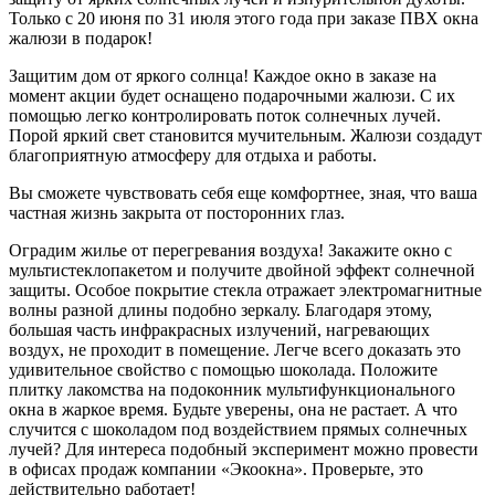
Только с 20 июня по 31 июля этого года при заказе ПВХ окна
жалюзи в подарок!
Защитим дом от яркого солнца!
Каждое окно в заказе на
момент акции будет оснащено подарочными жалюзи. С их
помощью легко контролировать поток солнечных лучей.
Порой яркий свет становится мучительным. Жалюзи создадут
благоприятную атмосферу для отдыха и работы.
Вы сможете чувствовать себя еще комфортнее, зная, что ваша
частная жизнь закрыта от посторонних глаз.
Оградим жилье от перегревания воздуха!
Закажите окно с
мультистеклопакетом и получите двойной эффект солнечной
защиты. Особое покрытие стекла отражает электромагнитные
волны разной длины подобно зеркалу. Благодаря этому,
большая часть инфракрасных излучений, нагревающих
воздух, не проходит в помещение. Легче всего доказать это
удивительное свойство с помощью шоколада. Положите
плитку лакомства на подоконник мультифункционального
окна в жаркое время. Будьте уверены, она не растает. А что
случится с шоколадом под воздействием прямых солнечных
лучей? Для интереса подобный эксперимент можно провести
в офисах продаж компании «Экоокна». Проверьте, это
действительно работает!