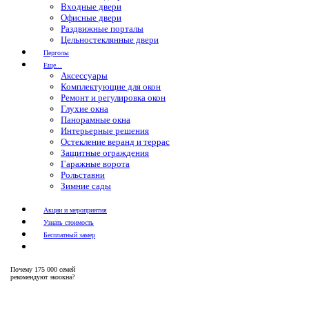
Входные двери
Офисные двери
Раздвижные порталы
Цельностеклянные двери
Перголы
Еще...
Аксессуары
Комплектующие для окон
Ремонт и регулировка окон
Глухие окна
Панорамные окна
Интерьерные решения
Остекление веранд и террас
Защитные ограждения
Гаражные ворота
Рольставни
Зимние сады
Акции и мероприятия
Узнать стоимость
Бесплатный замер
Почему
175 000 семей
рекомендуют экоокна?