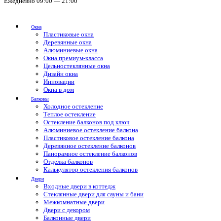
Ежедневно 09:00 — 21:00
Окна
Пластиковые окна
Деревянные окна
Алюминиевые окна
Окна премиум-класса
Цельностеклянные окна
Дизайн окна
Инновации
Окна в дом
Балконы
Холодное остекление
Теплое остекление
Остекление балконов под ключ
Алюминиевое остекление балкона
Пластиковое остекление балкона
Деревянное остекление балконов
Панорамное остекление балконов
Отделка балконов
Калькулятор остекления балконов
Двери
Входные двери в коттедж
Стеклянные двери для сауны и бани
Межкомнатные двери
Двери с декором
Балконные двери