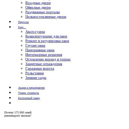
Входные двери
Офисные двери
Раздвижные порталы
Цельностеклянные двери
Перголы
Еще...
Аксессуары
Комплектующие для окон
Ремонт и регулировка окон
Глухие окна
Панорамные окна
Интерьерные решения
Остекление веранд и террас
Защитные ограждения
Гаражные ворота
Рольставни
Зимние сады
Акции и мероприятия
Узнать стоимость
Бесплатный замер
Почему
175 000 семей
рекомендуют экоокна?