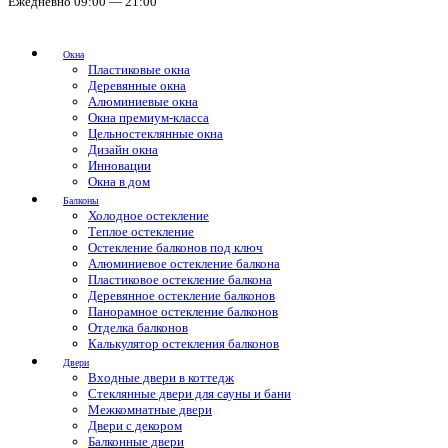
Ежедневно 09:00 — 21:00
Окна
Пластиковые окна
Деревянные окна
Алюминиевые окна
Окна премиум-класса
Цельностеклянные окна
Дизайн окна
Инновации
Окна в дом
Балконы
Холодное остекление
Теплое остекление
Остекление балконов под ключ
Алюминиевое остекление балкона
Пластиковое остекление балкона
Деревянное остекление балконов
Панорамное остекление балконов
Отделка балконов
Калькулятор остекления балконов
Двери
Входные двери в коттедж
Стеклянные двери для сауны и бани
Межкомнатные двери
Двери с декором
Балконные двери