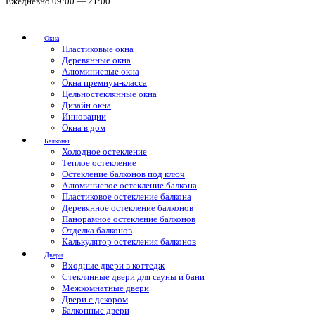
Ежедневно 09:00 — 21:00
Окна
Пластиковые окна
Деревянные окна
Алюминиевые окна
Окна премиум-класса
Цельностеклянные окна
Дизайн окна
Инновации
Окна в дом
Балконы
Холодное остекление
Теплое остекление
Остекление балконов под ключ
Алюминиевое остекление балкона
Пластиковое остекление балкона
Деревянное остекление балконов
Панорамное остекление балконов
Отделка балконов
Калькулятор остекления балконов
Двери
Входные двери в коттедж
Стеклянные двери для сауны и бани
Межкомнатные двери
Двери с декором
Балконные двери