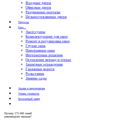
Входные двери
Офисные двери
Раздвижные порталы
Цельностеклянные двери
Перголы
Еще...
Аксессуары
Комплектующие для окон
Ремонт и регулировка окон
Глухие окна
Панорамные окна
Интерьерные решения
Остекление веранд и террас
Защитные ограждения
Гаражные ворота
Рольставни
Зимние сады
Акции и мероприятия
Узнать стоимость
Бесплатный замер
Почему
175 000 семей
рекомендуют экоокна?