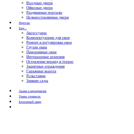
Входные двери
Офисные двери
Раздвижные порталы
Цельностеклянные двери
Перголы
Еще...
Аксессуары
Комплектующие для окон
Ремонт и регулировка окон
Глухие окна
Панорамные окна
Интерьерные решения
Остекление веранд и террас
Защитные ограждения
Гаражные ворота
Рольставни
Зимние сады
Акции и мероприятия
Узнать стоимость
Бесплатный замер