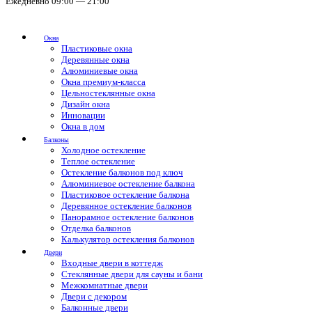
Ежедневно 09:00 — 21:00
Окна
Пластиковые окна
Деревянные окна
Алюминиевые окна
Окна премиум-класса
Цельностеклянные окна
Дизайн окна
Инновации
Окна в дом
Балконы
Холодное остекление
Теплое остекление
Остекление балконов под ключ
Алюминиевое остекление балкона
Пластиковое остекление балкона
Деревянное остекление балконов
Панорамное остекление балконов
Отделка балконов
Калькулятор остекления балконов
Двери
Входные двери в коттедж
Стеклянные двери для сауны и бани
Межкомнатные двери
Двери с декором
Балконные двери