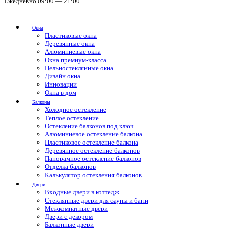
Ежедневно 09:00 — 21:00
Окна
Пластиковые окна
Деревянные окна
Алюминиевые окна
Окна премиум-класса
Цельностеклянные окна
Дизайн окна
Инновации
Окна в дом
Балконы
Холодное остекление
Теплое остекление
Остекление балконов под ключ
Алюминиевое остекление балкона
Пластиковое остекление балкона
Деревянное остекление балконов
Панорамное остекление балконов
Отделка балконов
Калькулятор остекления балконов
Двери
Входные двери в коттедж
Стеклянные двери для сауны и бани
Межкомнатные двери
Двери с декором
Балконные двери