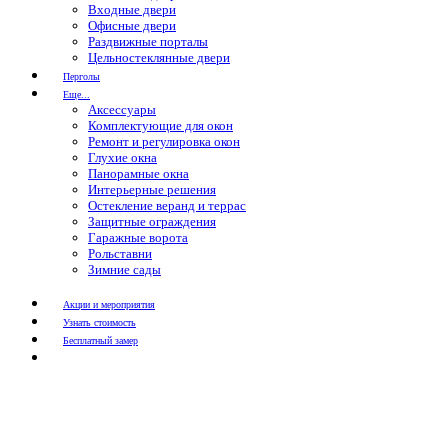
Входные двери
Офисные двери
Раздвижные порталы
Цельностеклянные двери
Перголы
Еще...
Аксессуары
Комплектующие для окон
Ремонт и регулировка окон
Глухие окна
Панорамные окна
Интерьерные решения
Остекление веранд и террас
Защитные ограждения
Гаражные ворота
Рольставни
Зимние сады
Акции и мероприятия
Узнать стоимость
Бесплатный замер