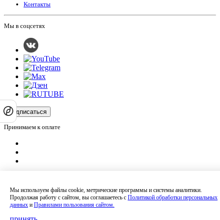
Контакты
Мы в соцсетях
Подписаться
Принимаем к оплате
Оплатить заказ
Оставляя на сайте свои контактные данные, Вы даете согласие на обработку
Мы используем файлы cookie, метрические программы и системы аналитики.
своих персональных данных в соответствии с
политикой
Продолжая работу с сайтом, вы соглашаетесь с
Политикой обработки персональных
конфиденциальности
.
данных
и
Правилами пользования сайтом.
Сайт не является публичной офертой и носит информационный характер.
Политика обработки персональных данных
,
Согласие на обработку
принять