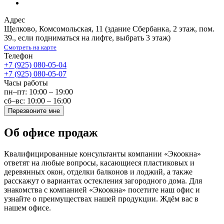
Адрес
Щелково
,
Комсомольская, 11
(здание Сбербанка, 2 этаж, пом.
39., если подниматься на лифте, выбрать 3 этаж)
Смотреть на карте
Телефон
+7 (925) 080-05-04
+7 (925) 080-05-07
Часы работы
пн–пт: 10:00 – 19:00
сб–вс: 10:00 – 16:00
Перезвоните мне
Об офисе продаж
Квалифицированные консультанты компании «Экоокна»
ответят на любые вопросы, касающиеся пластиковых и
деревянных окон, отделки балконов и лоджий, а также
расскажут о вариантах остекления загородного дома. Для
знакомства с компанией «Экоокна» посетите наш офис и
узнайте о преимуществах нашей продукции. Ждём вас в
нашем офисе.