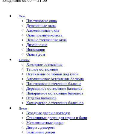
Ежедневно 09:00 — 21:00
Окна
Пластиковые окна
Деревянные окна
Алюминиевые окна
Окна премиум-класса
Цельностеклянные окна
Дизайн окна
Инновации
Окна в дом
Балконы
Холодное остекление
Теплое остекление
Остекление балконов под ключ
Алюминиевое остекление балкона
Пластиковое остекление балкона
Деревянное остекление балконов
Панорамное остекление балконов
Отделка балконов
Калькулятор остекления балконов
Двери
Входные двери в коттедж
Стеклянные двери для сауны и бани
Межкомнатные двери
Двери с декором
Балконные двери