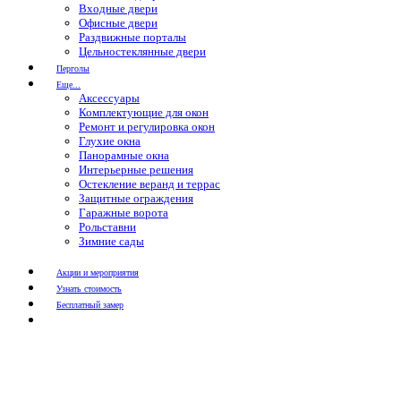
Входные двери
Офисные двери
Раздвижные порталы
Цельностеклянные двери
Перголы
Еще...
Аксессуары
Комплектующие для окон
Ремонт и регулировка окон
Глухие окна
Панорамные окна
Интерьерные решения
Остекление веранд и террас
Защитные ограждения
Гаражные ворота
Рольставни
Зимние сады
Акции и мероприятия
Узнать стоимость
Бесплатный замер