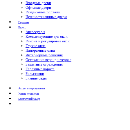
Входные двери
Офисные двери
Раздвижные порталы
Цельностеклянные двери
Перголы
Еще...
Аксессуары
Комплектующие для окон
Ремонт и регулировка окон
Глухие окна
Панорамные окна
Интерьерные решения
Остекление веранд и террас
Защитные ограждения
Гаражные ворота
Рольставни
Зимние сады
Акции и мероприятия
Узнать стоимость
Бесплатный замер