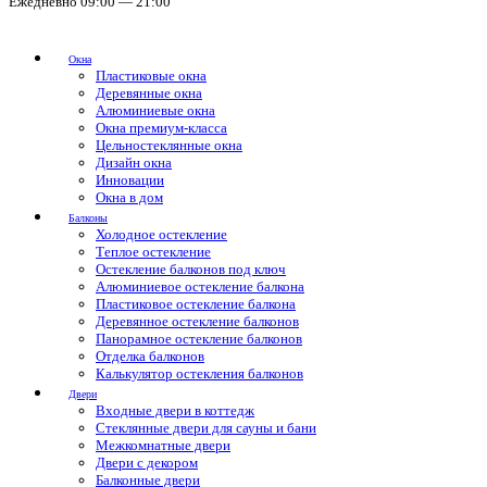
Ежедневно 09:00 — 21:00
Окна
Пластиковые окна
Деревянные окна
Алюминиевые окна
Окна премиум-класса
Цельностеклянные окна
Дизайн окна
Инновации
Окна в дом
Балконы
Холодное остекление
Теплое остекление
Остекление балконов под ключ
Алюминиевое остекление балкона
Пластиковое остекление балкона
Деревянное остекление балконов
Панорамное остекление балконов
Отделка балконов
Калькулятор остекления балконов
Двери
Входные двери в коттедж
Стеклянные двери для сауны и бани
Межкомнатные двери
Двери с декором
Балконные двери