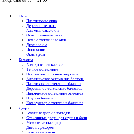
Ежедневно 09:00 — 21:00
Окна
Пластиковые окна
Деревянные окна
Алюминиевые окна
Окна премиум-класса
Цельностеклянные окна
Дизайн окна
Инновации
Окна в дом
Балконы
Холодное остекление
Теплое остекление
Остекление балконов под ключ
Алюминиевое остекление балкона
Пластиковое остекление балкона
Деревянное остекление балконов
Панорамное остекление балконов
Отделка балконов
Калькулятор остекления балконов
Двери
Входные двери в коттедж
Стеклянные двери для сауны и бани
Межкомнатные двери
Двери с декором
Балконные двери