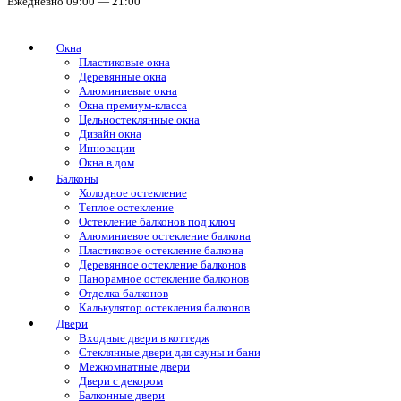
Ежедневно 09:00 — 21:00
Окна
Пластиковые окна
Деревянные окна
Алюминиевые окна
Окна премиум-класса
Цельностеклянные окна
Дизайн окна
Инновации
Окна в дом
Балконы
Холодное остекление
Теплое остекление
Остекление балконов под ключ
Алюминиевое остекление балкона
Пластиковое остекление балкона
Деревянное остекление балконов
Панорамное остекление балконов
Отделка балконов
Калькулятор остекления балконов
Двери
Входные двери в коттедж
Стеклянные двери для сауны и бани
Межкомнатные двери
Двери с декором
Балконные двери