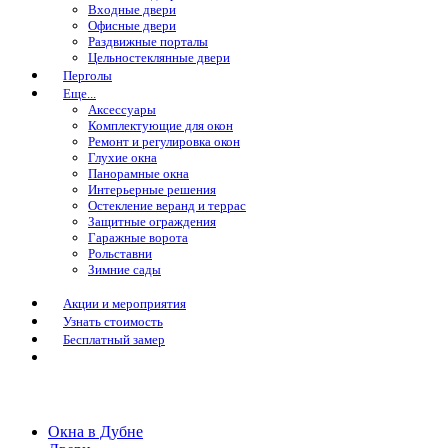
Входные двери
Офисные двери
Раздвижные порталы
Цельностеклянные двери
Перголы
Еще...
Аксессуары
Комплектующие для окон
Ремонт и регулировка окон
Глухие окна
Панорамные окна
Интерьерные решения
Остекление веранд и террас
Защитные ограждения
Гаражные ворота
Рольставни
Зимние сады
Акции и мероприятия
Узнать стоимость
Бесплатный замер
Окна в Дубне