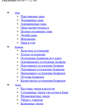
Ежедневно 09:00 — 21:00
Окна
Пластиковые окна
Деревянные окна
Алюминиевые окна
Окна премиум-класса
Цельностеклянные окна
Дизайн окна
Инновации
Окна в дом
Балконы
Холодное остекление
Теплое остекление
Остекление балконов под ключ
Алюминиевое остекление балкона
Пластиковое остекление балкона
Деревянное остекление балконов
Панорамное остекление балконов
Отделка балконов
Калькулятор остекления балконов
Двери
Входные двери в коттедж
Стеклянные двери для сауны и бани
Межкомнатные двери
Двери с декором
Балконные двери