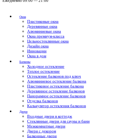
Ежедневно 09:00 — 21:00
Окна
Пластиковые окна
Деревянные окна
Алюминиевые окна
Окна премиум-класса
Цельностеклянные окна
Дизайн окна
Инновации
Окна в дом
Балконы
Холодное остекление
Теплое остекление
Остекление балконов под ключ
Алюминиевое остекление балкона
Пластиковое остекление балкона
Деревянное остекление балконов
Панорамное остекление балконов
Отделка балконов
Калькулятор остекления балконов
Двери
Входные двери в коттедж
Стеклянные двери для сауны и бани
Межкомнатные двери
Двери с декором
Балконные двери